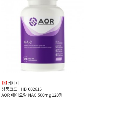
캐나다
상품코드 : HD-002615
AOR 에이오알 NAC 500mg 120정
처음
이전
다음
맨끝