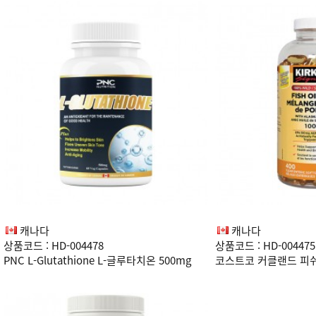
캐나다
캐나다
상품코드 : HD-004478
상품코드 : HD-004475
PNC L-Glutathione L-글루타치온 500mg
코스트코 커클랜드 피
60베지캡슐
1000mg 400소프트겔