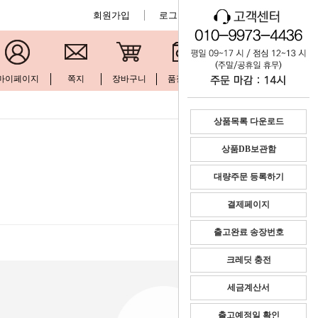
회원가입
로그인
공지사항
마이페이지
쪽지
장바구니
품절현황
문의하기
상품목록 다운로드
상품DB보관함
대량주문 등록하기
결제페이지
출고완료 송장번호
크레딧 충전
세금계산서
출고예정일 확인