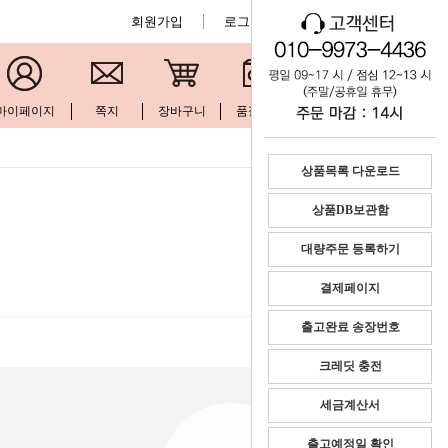
회원가입
로그인
공지사항
마이페이지
쪽지
장바구니
품절현황
문의하기
상품목록 다운로드
상품DB보관함
대량주문 등록하기
결제페이지
출고완료 송장번호
크레딧 충전
세금계산서
출고예정일 확인