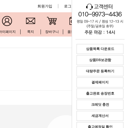
회원가입
로그인
공지사항
마이페이지
쪽지
장바구니
품절현황
문의하기
상품목록 다운로드
상품DB보관함
대량주문 등록하기
결제페이지
출고완료 송장번호
크레딧 충전
세금계산서
출고예정일 확인