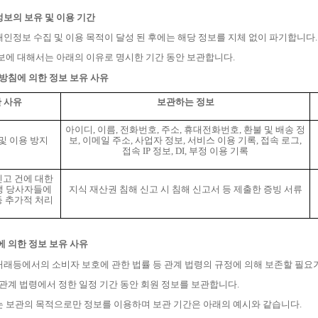
정보의 보유 및 이용 기간
개인정보 수집 및 이용 목적이 달성 된 후에는 해당 정보를 지체 없이 파기합니다
보에 대해서는 아래의 이유로 명시한 기간 동안 보관합니다
.
 방침에 의한 정보 보유 사유
 사유
보관하는 정보
아이디
,
이름
,
전화번호
,
주소
,
휴대전화번호
,
환불 및 배송 정
및 이용 방지
보
,
이메일 주소
,
사업자 정보
,
서비스 이용 기록
,
접속 로그
,
접속
IP
정보
, DI,
부정 이용 기록
신고 건에 대한
쟁 당사자들에
지식 재산권 침해 신고 시 침해 신고서 등 제출한
증빙 서류
등 추가적 처리
에 의한 정보 보유 사유
래등에서의 소비자 보호에 관한 법률 등 관계 법령의 규정에 의해 보존할 필요
관계 법령에서 정한 일정 기간 동안 회원 정보를 보관합니다
.
는 보관의 목적으로만 정보를 이용하며 보관 기간은 아래의 예시와 같습니다
.