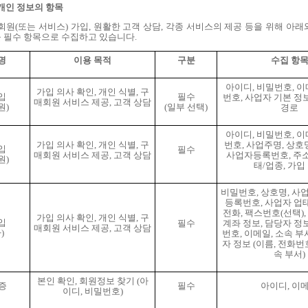
개인 정보의 항목
회원
(
또는 서비스
)
가입
,
원활한 고객 상담
,
각종 서비스의 제공 등을 위해 아래
 필수 항목으로 수집하고 있습니다
.
명
이용 목적
구분
수집 항
아이디
,
비밀번호
,
이
가입 의사 확인
,
개인 식별
,
구
입
필수
번호
,
사업자 기본 정
매회원 서비스 제공
,
고객 상담
원
)
(
일부 선택
)
경로
아이디
,
비밀번호
,
이
가입 의사 확인
,
개인 식별
,
구
번호
,
사업주명
,
상호
입
필수
매회원 서비스 제공
,
고객 상담
사업자등록번호
,
주
원
)
태
/
업종
,
가입
비밀번호
,
상호명
,
사
등록번호
,
사업자 업
전화
,
팩스번호
(
선택
),
가입 의사 확인
,
개인 식별
,
구
입
필수
계좌 정보
,
담당자 정
매회원 서비스 제공
,
고객 상담
사
)
번호
,
이메일
,
소속 부
자 정보
(
이름
,
전화번
속 부서
)
본인 확인
,
회원정보 찾기
(
아
증
필수
아이디
,
이
이디
,
비밀번호
)