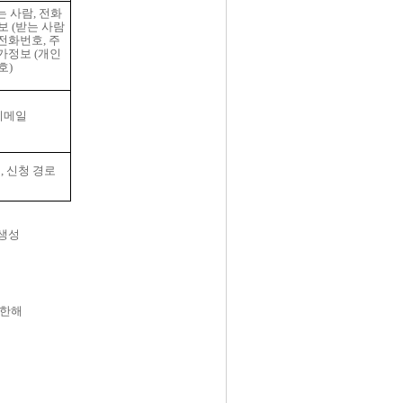
는 사람
,
전화
보
(
받는 사람
전화번호
,
주
가정보
(
개인
호
)
이메일
일
,
신청 경로
 생성
 한해