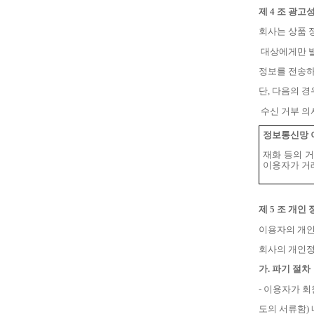
제
4
조 광고성
회사는 상품 
대상에게만 
정보를 전송
단
,
다음의 경
수신 거부 의
정보통신망 이
재화 등의 
이용자가 거
제
5
조 개인 
이용자의 개인
회사의 개인정
가
.
파기 절차
-
이용자가 회
도의 서류함
)