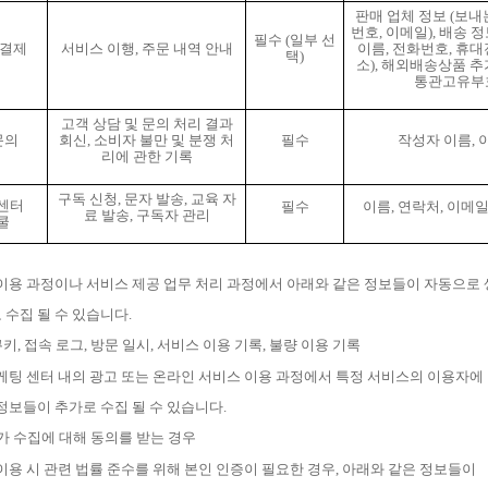
판매 업체 정보
(
보내
번호
,
이메일
),
배송 정
필수
(
일부 선
결제
서비스 이행
,
주문 내역 안내
이름
,
전화번호
,
휴대
택
)
소
),
해외배송상품 추
통관고유부
고객 상담 및 문의 처리 결과
문의
회신
,
소비자 불만 및 분쟁 처
필수
작성자 이름
,
리에 관한 기록
구독 신청
,
문자 발송
,
교육 자
센터
필수
이름
,
연락처
,
이메
료 발송
,
구독자 관리
쿨
이용 과정이나 서비스 제공 업무 처리 과정에서 아래와 같은 정보들이 자동으로
 수집 될 수 있습니다
.
쿠키
,
접속 로그
,
방문 일시
,
서비스 이용 기록
,
불량 이용 기록
케팅 센터 내의 광고 또는 온라인 서비스 이용 과정에서 특정 서비스의 이용자에
정보들이 추가로 수집 될 수 있습니다
.
가 수집에 대해 동의를 받는 경우
이용 시 관련 법률 준수를 위해 본인 인증이 필요한 경우
,
아래와 같은 정보들이