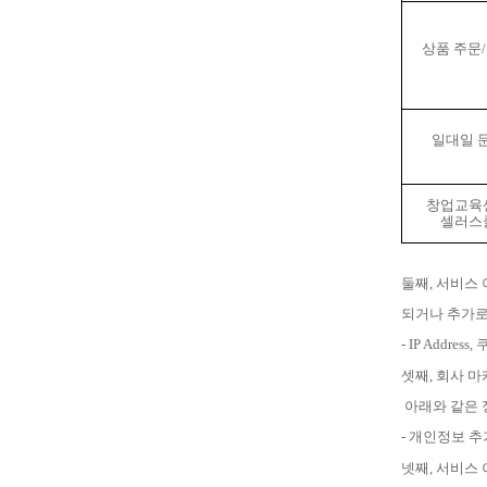
상품 주문
/
일대일 
창업교육
셀러스
둘째
,
서비스 
되거나 추가로
- IP Address,
셋째
,
회사 마
아래와 같은 
-
개인정보 추
넷째
,
서비스 