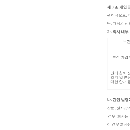
제
3
조 개인 
원칙적으로
,
단
,
다음의 정
가
.
회사 내부
보관
부정 가입 
권리 침해 
조치 및 분
대한 안내 
나
.
관련 법령
상법
,
전자상거
경우
,
회사는 
이 경우 회사