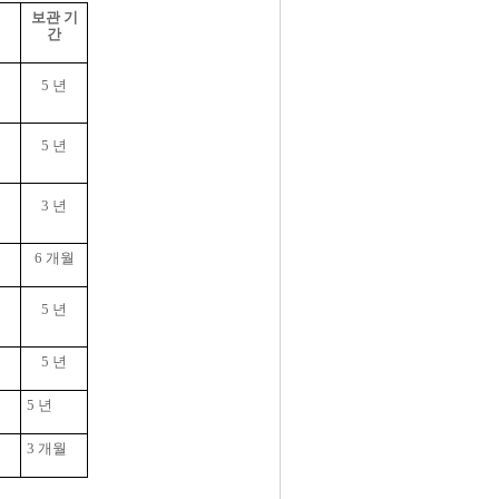
보관 기
간
5
년
5
년
3
년
6
개월
5
년
5
년
5
년
3
개월