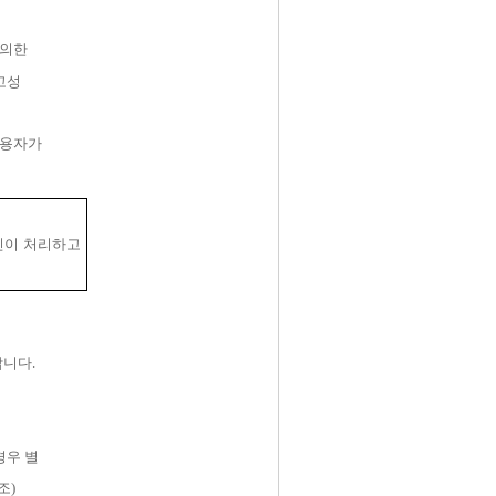
동의한
광고성
이용자가
신이 처리하고
합니다
.
경우 별
참조
)