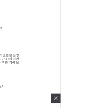
결제
,
의 원활한 운영
한
,
만
14
세 미만
 위한 기록 보
스의
스