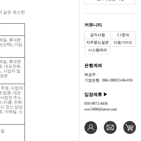
와 같은 최소한
커뮤니티
목
공지사항
1:1문의
메일
,
휴대폰
자주묻는질문
이용가이드
보
(
선택
),
가입
시스템에러
메일
,
휴대폰
은행계좌
명
,
대표전화
,
소
,
사업자 업
예금주 :
 경로
기업은행 : 066-108013-04-016
업주명
,
사업자
태
/
업종
,
대표
입점제휴 ▶
사업장 주소
,
보
(
이름
,
전화
010-9973-4436
서
),
정산 담당
osw5400@naver.com
호
,
이메일
,
소
메일