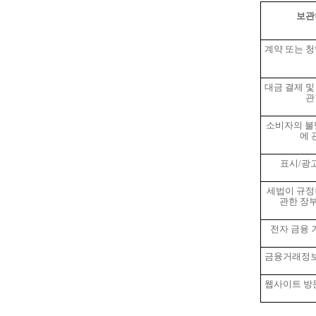
보관
계약 또는 청
대금 결제 및
관
소비자의 불
에 
표시
/
광
세법이 규정
관한 장부
전자 금융 
금융거래정
웹사이트 방