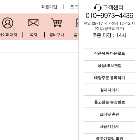
회원가입
로그인
공지사항
마이페이지
쪽지
장바구니
품절현황
문의하기
상품목록 다운로드
상품DB보관함
대량주문 등록하기
결제페이지
출고완료 송장번호
크레딧 충전
세금계산서
출고예정일 확인