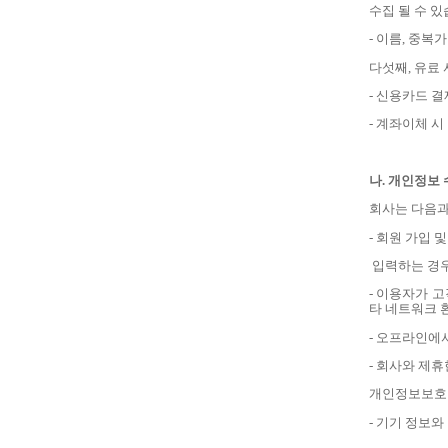
수집 될 수 
-
이름
,
중복가
다섯째
,
유료 
-
신용카드 결
-
계좌이체 시
나
.
개인정보 
회사는 다음과
-
회원 가입 
입력하는 경
-
이용자가 고
타 네트워크 
-
오프라인에서
-
회사와 제휴
개인정보보호법
-
기기 정보와